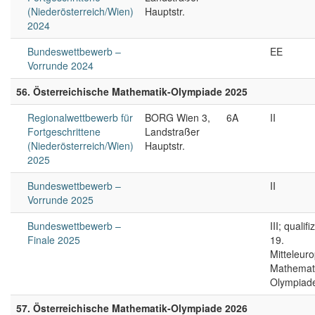
(Niederösterreich/Wien)
Hauptstr.
2024
Bundeswettbewerb –
EE
Vorrunde 2024
56. Österreichische Mathematik-Olympiade 2025
Regionalwettbewerb für
BORG Wien 3,
6A
II
Fortgeschrittene
Landstraßer
(Niederösterreich/Wien)
Hauptstr.
2025
Bundeswettbewerb –
II
Vorrunde 2025
Bundeswettbewerb –
III; qualifi
Finale 2025
19.
Mitteleur
Mathemati
Olympiad
57. Österreichische Mathematik-Olympiade 2026