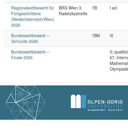
Regionalwettbewerb für
BRG Wien 3,
7B
I scl
Fortgeschrittene
Radetzkystraße
(Niederösterreich/Wien)
2026
Bundeswettbewerb –
7BN
III
Vorrunde 2026
Bundeswettbewerb –
II; qualifiz
Finale 2026
67. Intern
Mathemati
Olympiad