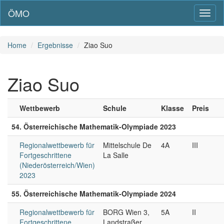
ÖMO
Toggl
naviga
Home
Ergebnisse
Ziao Suo
Ziao Suo
Wettbewerb
Schule
Klasse
Preis
54. Österreichische Mathematik-Olympiade 2023
Regionalwettbewerb für
Mittelschule De
4A
III
Fortgeschrittene
La Salle
(Niederösterreich/Wien)
2023
55. Österreichische Mathematik-Olympiade 2024
Regionalwettbewerb für
BORG Wien 3,
5A
II
Fortgeschrittene
Landstraßer