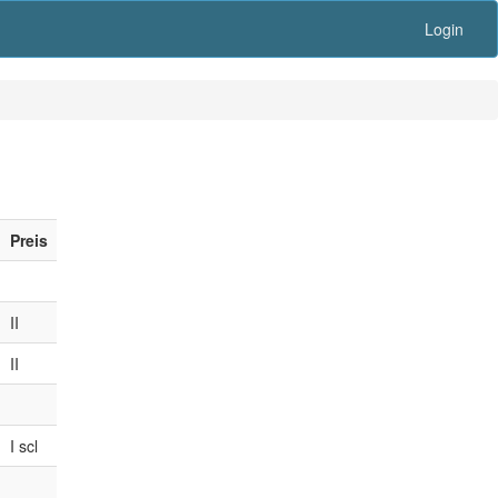
Login
Preis
II
II
I scl