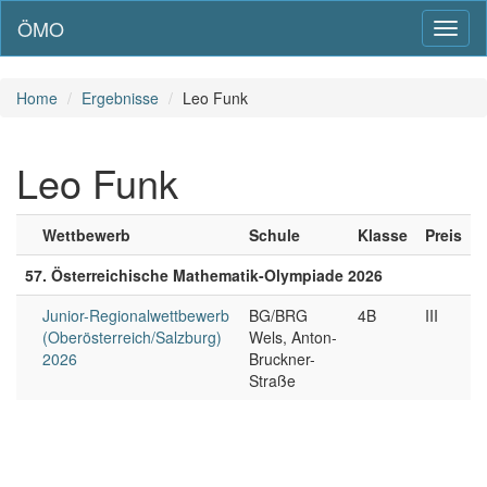
ÖMO
Toggl
naviga
Home
Ergebnisse
Leo Funk
Leo Funk
Wettbewerb
Schule
Klasse
Preis
57. Österreichische Mathematik-Olympiade 2026
Junior-Regionalwettbewerb
BG/BRG
4B
III
(Oberösterreich/Salzburg)
Wels, Anton-
2026
Bruckner-
Straße