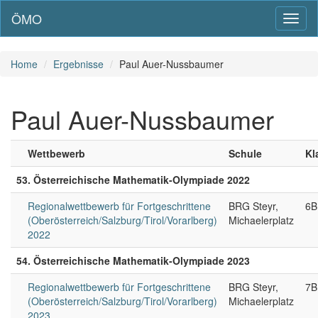
ÖMO
Toggl
naviga
Home
Ergebnisse
Paul Auer-Nussbaumer
Paul Auer-Nussbaumer
Wettbewerb
Schule
Kl
53. Österreichische Mathematik-Olympiade 2022
Regionalwettbewerb für Fortgeschrittene
BRG Steyr,
6B
(Oberösterreich/Salzburg/Tirol/Vorarlberg)
Michaelerplatz
2022
54. Österreichische Mathematik-Olympiade 2023
Regionalwettbewerb für Fortgeschrittene
BRG Steyr,
7B
(Oberösterreich/Salzburg/Tirol/Vorarlberg)
Michaelerplatz
2023