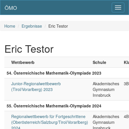
ÖMO
Toggl
naviga
Home
Ergebnisse
Eric Testor
Eric Testor
Wettbewerb
Schule
Kl
54. Österreichische Mathematik-Olympiade 2023
Junior-Regionalwettbewerb
Akademisches
3B
(Tirol/Vorarlberg) 2023
Gymnasium
Innsbruck
55. Österreichische Mathematik-Olympiade 2024
Regionalwettbewerb für Fortgeschrittene
Akademisches
4B
(Oberösterreich/Salzburg/Tirol/Vorarlberg)
Gymnasium
2024
Innsbruck