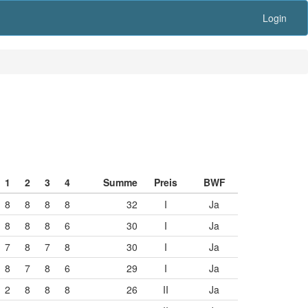
Login
1
2
3
4
Summe
Preis
BWF
8
8
8
8
32
I
Ja
8
8
8
6
30
I
Ja
7
8
7
8
30
I
Ja
8
7
8
6
29
I
Ja
2
8
8
8
26
II
Ja