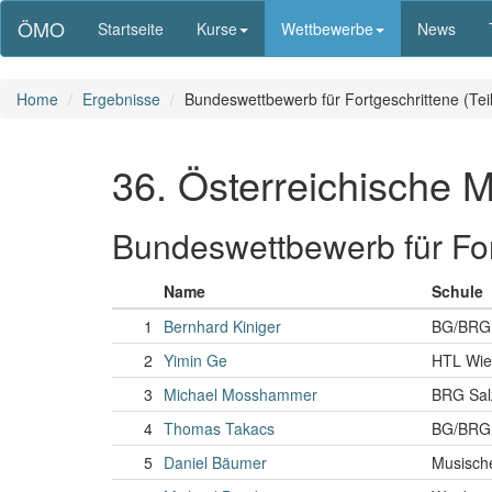
ÖMO
Startseite
Kurse
Wettbewerbe
News
Home
Ergebnisse
Bundeswettbewerb für Fortgeschrittene (Tei
36. Österreichische 
Bundeswettbewerb für Fort
Name
Schule
1
Bernhard Kiniger
BG/BRG 
2
Yimin Ge
HTL Wie
3
Michael Mosshammer
BRG Sal
4
Thomas Takacs
BG/BRG 
5
Daniel Bäumer
Musisch