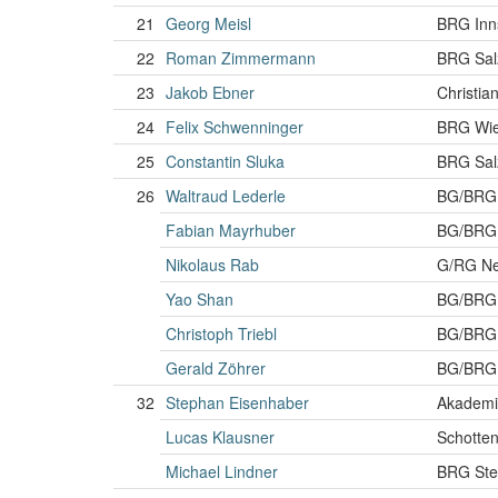
21
Georg Meisl
BRG Inns
22
Roman Zimmermann
BRG Sal
23
Jakob Ebner
Christi
24
Felix Schwenninger
BRG Wie
25
Constantin Sluka
BRG Sal
26
Waltraud Lederle
BG/BRG 
Fabian Mayrhuber
BG/BRG 
Nikolaus Rab
G/RG Ne
Yao Shan
BG/BRG 
Christoph Triebl
BG/BRG G
Gerald Zöhrer
BG/BRG 
32
Stephan Eisenhaber
Akademi
Lucas Klausner
Schotte
Michael Lindner
BRG Stey