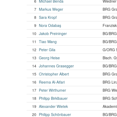
6
Michael Benda
Wiedner
7
Markus Weger
BRG Gra
8
Sara Kropf
BRG Graz
9
Nora Odabaş
Franzis
10
Jakob Preininger
BG/BRG W
11
Tiao Wang
BG/BRG 
12
Peter Gila
G/ORG S
13
Georg Heise
Bisch. G
14
Johannes Grasegger
BG/BRG 
15
Christopher Albert
BRG Graz
16
Reema Al-Aifari
BRG Lin
17
Peter Wirthumer
BRG Wie
18
Philipp Birklbauer
BRG Sch
19
Alexander Wietek
Akademi
20
Philipp Schönbauer
BG/BRG 