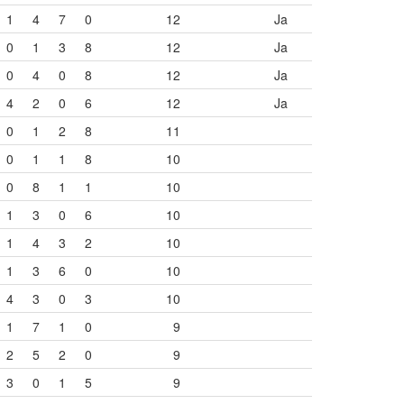
1
4
7
0
12
Ja
0
1
3
8
12
Ja
0
4
0
8
12
Ja
4
2
0
6
12
Ja
0
1
2
8
11
0
1
1
8
10
0
8
1
1
10
1
3
0
6
10
1
4
3
2
10
1
3
6
0
10
4
3
0
3
10
1
7
1
0
9
2
5
2
0
9
3
0
1
5
9